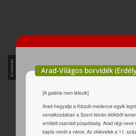
Oldalsáv
Arad-Világos borvidék (Erdély
[A galéria nem létezik]
Arad-hegyalja a Kárpát-medence egyik legr
vonatkozásban a Szent István-időkből ismer
említett csanádi püspökség. Arad régi neve 
kapta nevét a város. Az oklevelek a 11. szá