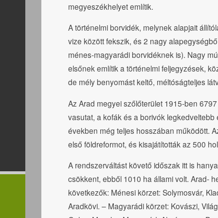
megyeszékhelyet említik.
A történelmi borvidék, melynek alapjait állít
vize között fekszik, és 2 nagy alapegységbő
ménes-magyarádi borvidéknek is). Nagy múltú
elsőnek említik a történelmi feljegyzések, k
de mély benyomást keltő, méltóságteljes lát
Az Arad megyei szőlőterület 1915-ben 6797 h
vasutat, a kofák és a borivók legkedveltebb 
években még teljes hosszában működött. Az
első földreformot, és kisajátították az 500 
A rendszerváltást követő időszak itt is hany
csökkent, ebből 1010 ha állami volt. Arad-
következők: Ménesi körzet: Solymosvár, Kl
Aradkövi. – Magyarádi körzet: Kovászi, Világo