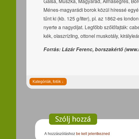
Galsa, Muszka, Magyarád, Almásegres, Boros
Ménes-magyarádi borok közül híressé egyér
tűnt ki (kb. 125 g/liter), pl. az 1862-es l
nyerte a nagydíjat. Legfőbb szőlőfajták: cab
kék, olaszrízling, ottonel muskotály, királyl
Forrás: Lázár Ferenc, borszakértő (www.
Szólj hozzá
A hozzászóláshoz
be kell jelentkezned