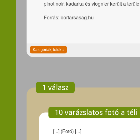
pinot noir, kadarka és viognier került a terüle
Forrás: bortarsasag.hu
1 válasz
10 varázslatos fotó a téli
[...] (Fotó) [...]