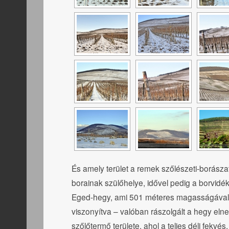
És amely terület a remek szőlészeti-borás
borainak szülőhelye, idővel pedig a borvidé
Eged-hegy, ami 501 méteres magasságával –
viszonyítva – valóban rászolgált a hegy e
szőlőtermő területe, ahol a teljes déli fekvé