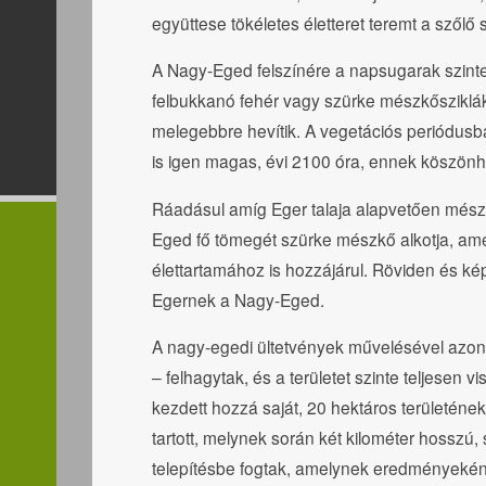
együttese tökéletes életteret teremt a szőlő
A Nagy-Eged felszínére a napsugarak szinte
felbukkanó fehér vagy szürke mészkősziklák v
melegebbre hevítik. A vegetációs periódus
is igen magas, évi 2100 óra, ennek köszönh
Ráadásul amíg Eger talaja alapvetően mészbe
Eged fő tömegét szürke mészkő alkotja, a
élettartamához is hozzájárul. Röviden és kép
Egernek a Nagy-Eged.
A nagy-egedi ültetvények művelésével azo
– felhagytak, és a területet szinte teljesen 
kezdett hozzá saját, 20 hektáros területéne
tartott, melynek során két kilométer hosszú,
telepítésbe fogtak, amelynek eredményeként