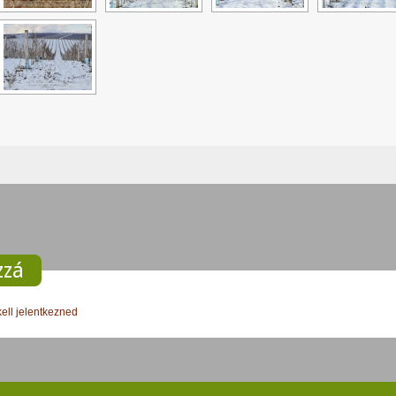
zzá
kell jelentkezned