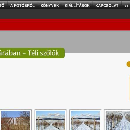
TŐ
A FOTÓSRÓL
KÖNYVEK
KIÁLLÍTÁSOK
KAPCSOLAT
<<
rában – Téli szőlők