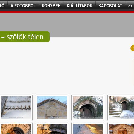
TŐ
A FOTÓSRÓL
KÖNYVEK
KIÁLLÍTÁSOK
KAPCSOLAT
<<
– szőlők télen