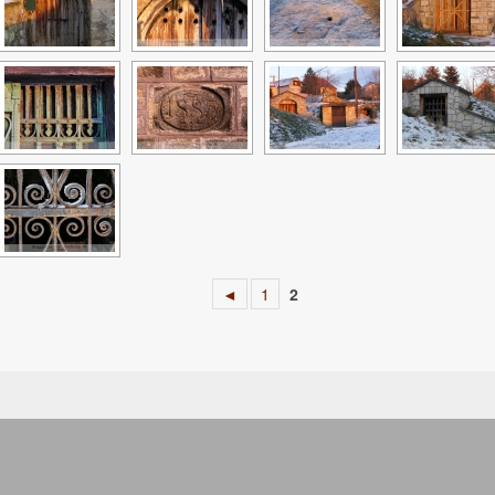
◄
1
2