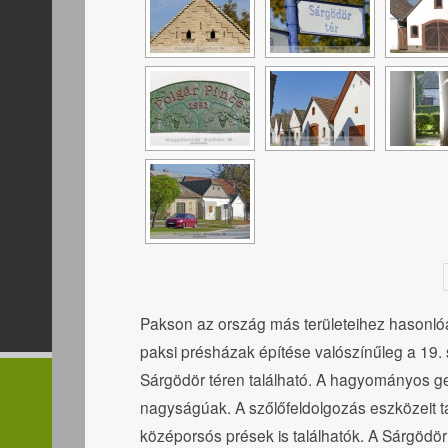
Pakson az ország más területeihez hasonlóa
paksi présházak építése valószínűleg a 19.
Sárgödör téren található. A hagyományos g
nagyságúak. A szőlőfeldolgozás eszközeit 
középorsós prések is találhatók. A Sárgödör 