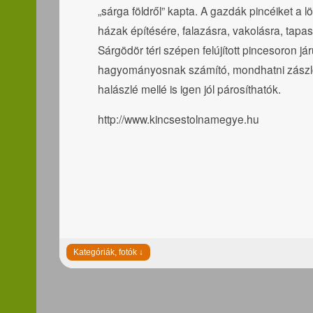
„sárga földről” kapta. A gazdák pincéiket a l
házak építésére, falazásra, vakolásra, tapas
Sárgödör téri szépen felújított pincesoron já
hagyományosnak számító, mondhatni zászlós 
halászlé mellé is igen jól párosíthatók.
http://www.kincsestolnamegye.hu